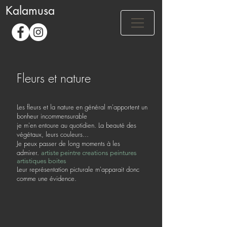
Kalamusa
Fleurs et nature
Les fleurs et la nature en général m'apportent un
bonheur incommensurable
je m'en entoure au quotidien. La beauté des
végétaux, leurs couleurs...
Je peux passer de long moments à les
admirer.
artiste peintre creations peintures
artistiques boites
Leur représentation picturale m'apparait donc
comme une évidence.