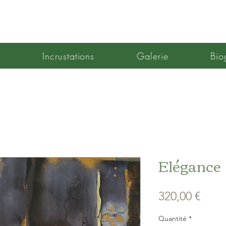
l
Incrustations
Galerie
Bio
Elégance
Prix
320,00 €
Quantité
*